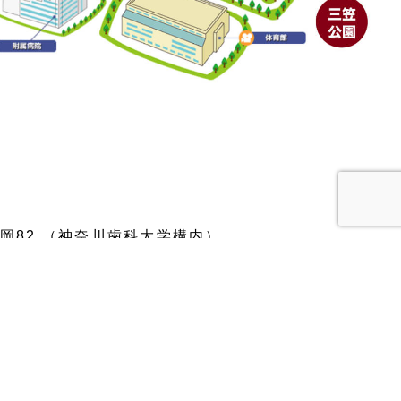
市稲岡82 （神奈川歯科大学構内）
00 - 18:00 （日曜日は休園日です）
ボイス
園児ママの声
ニュース一覧
見学予約
卒業生の声
ブログ一覧
採用情報
ギャラリー一覧
問い合わせ