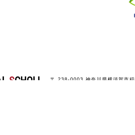
AL
S
CHOLL
〒 238-0003 神奈川県横須賀
TEL
046-884-9367
受付時間 9:
理念
会社概要
メッセージ
会社案内
YBSができること
ヒストリー
YBS教育とは
グループ企業・姉妹校