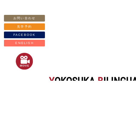
お問い合わせ
見学予約
FACEBOOK
ENGLISH
Y
OKOSUKA
B
ILINGU
横須賀バイリンガルスクール
スクール
YBS ELEMENTARY 小学校
YBS PRE-SCHOOL 保育園
YBS ENGLISH PROGRAM えいご教室