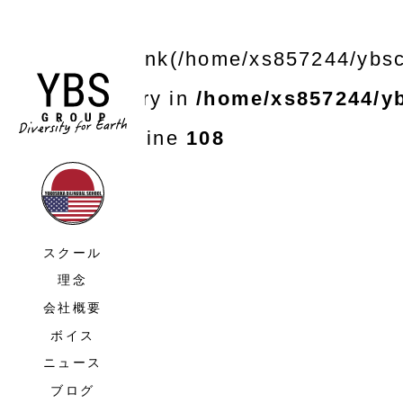
Warning
: unlink(/home/xs857244/ybsc
file or directory in
/home/xs857244/yb
scss.php
on line
108
スクール
理念
会社概要
ボイス
ニュース
ブログ