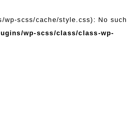
s/wp-scss/cache/style.css): No such
lugins/wp-scss/class/class-wp-