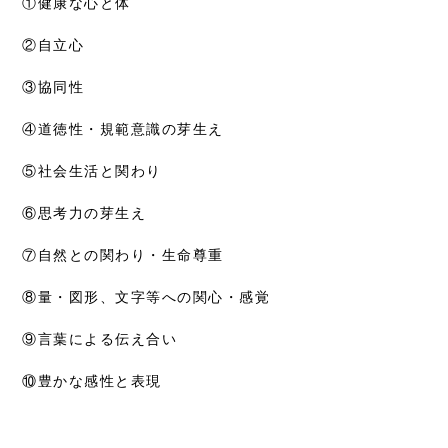
①健康な心と体
②自立心
③協同性
④道徳性・規範意識の芽生え
⑤社会生活と関わり
⑥思考力の芽生え
⑦自然との関わり・生命尊重
⑧量・図形、文字等への関心・感覚
⑨言葉による伝え合い
⑩豊かな感性と表現