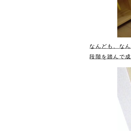
なんども、な
段階を踏んで